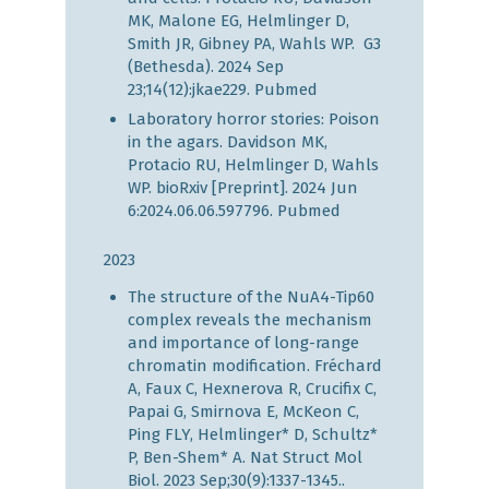
MK, Malone EG, Helmlinger D,
Smith JR, Gibney PA, Wahls WP. G3
(Bethesda). 2024 Sep
23;14(12):jkae229.
Pubmed
Laboratory horror stories: Poison
in the agars. Davidson MK,
Protacio RU, Helmlinger D, Wahls
WP. bioRxiv [Preprint]. 2024 Jun
6:2024.06.06.597796.
Pubmed
2023
The structure of the NuA4-Tip60
complex reveals the mechanism
and importance of long-range
chromatin modification. Fréchard
A, Faux C, Hexnerova R, Crucifix C,
Papai G, Smirnova E, McKeon C,
Ping FLY, Helmlinger* D, Schultz*
P, Ben-Shem* A. Nat Struct Mol
Biol. 2023 Sep;30(9):1337-1345..