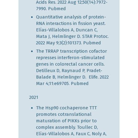
Acids Res. 2022 Aug 12;50(14):7972-
7990.
Pubmed
Quantitative analysis of protein-
RNA interactions in fission yeast.
Elías-Villalobos A, Duncan C,
Mata J, Helmlinger D. STAR Protoc.
2022 May 9;3(2):101373.
Pubmed
The TRRAP transcription cofactor
represses interferon-stimulated
genes in colorectal cancer cells.
Detilleux D, Raynaud P, Pradet-
Balade B, Helmlinger D. Elife. 2022
Mar 4;11:e69705.
Pubmed
2021
The Hsp90 cochaperone TTT
promotes cotranslational
maturation of PIKKs prior to
complex assembly. Toullec D,
Elías-Villalobos A, Faux C, Noly A,