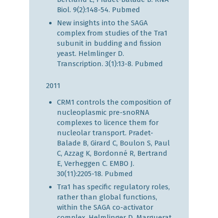
Biol. 9(2):148-54.
Pubmed
New insights into the SAGA
complex from studies of the Tra1
subunit in budding and fission
yeast. Helmlinger D.
Transcription. 3(1):13-8.
Pubmed
2011
CRM1 controls the composition of
nucleoplasmic pre-snoRNA
complexes to licence them for
nucleolar transport. Pradet-
Balade B, Girard C, Boulon S, Paul
C, Azzag K, Bordonné R, Bertrand
E, Verheggen C. EMBO J.
30(11):2205-18.
Pubmed
Tra1 has specific regulatory roles,
rather than global functions,
within the SAGA co-activator
complex. Helmlinger D, Marguerat