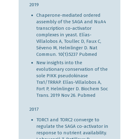
2019
Chaperone-mediated ordered
assembly of the SAGA and NuA4
transcription co-activator
complexes in yeast. Elías-
Villalobos A, Toullec D, Faux C,
Séveno M, Helmlinger D. Nat
Commun. 10(1):5237
Pubmed
New insights into the
evolutionary conservation of the
sole PIKK pseudokinase
Tra1/TRRAP. Elías-Villalobos A,
Fort P, Helmlinger D. Biochem Soc
Trans. 2019 Nov 26.
Pubmed
2017
TORC1 and TORC2 converge to
regulate the SAGA co-activator in
response to nutrient availability.