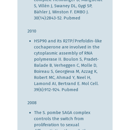
S, Villén J, Swaney DL, Gygi SP,
Bähler J, Winston F. EMBO J.
30(14):2843-52.
Pubmed
2010
HSP90 and its R2TP/Prefoldin-like
cochaperone are involved in the
cytoplasmic assembly of RNA
polymerase II. Boulon S, Pradet-
Balade B, Verheggen C, Molle D,
Boireau S, Georgieva M, Azzag K,
Robert MC, Ahmad Y, Neel H,
Lamond AI, Bertrand E. Mol Cell.
39(6):912-924.
Pubmed
2008
The S. pombe SAGA complex
controls the switch from
proliferation to sexual