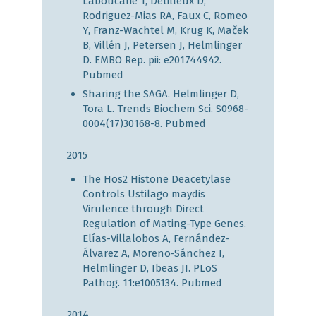
Laboucarié T, Detilleux D,
Rodriguez-Mias RA, Faux C, Romeo
Y, Franz-Wachtel M, Krug K, Maček
B, Villén J, Petersen J, Helmlinger
D. EMBO Rep. pii: e201744942.
Pubmed
Sharing the SAGA. Helmlinger D,
Tora L. Trends Biochem Sci. S0968-
0004(17)30168-8.
Pubmed
2015
The Hos2 Histone Deacetylase
Controls Ustilago maydis
Virulence through Direct
Regulation of Mating-Type Genes.
Elías-Villalobos A, Fernández-
Álvarez A, Moreno-Sánchez I,
Helmlinger D, Ibeas JI. PLoS
Pathog. 11:e1005134.
Pubmed
2014