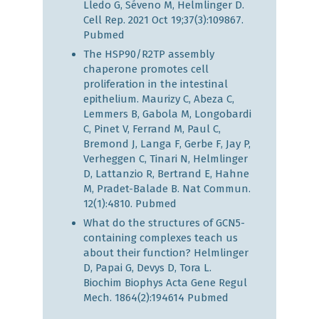
Lledo G, Séveno M, Helmlinger D.
Cell Rep. 2021 Oct 19;37(3):109867.
Pubmed
The HSP90/R2TP assembly
chaperone promotes cell
proliferation in the intestinal
epithelium. Maurizy C, Abeza C,
Lemmers B, Gabola M, Longobardi
C, Pinet V, Ferrand M, Paul C,
Bremond J, Langa F, Gerbe F, Jay P,
Verheggen C, Tinari N, Helmlinger
D, Lattanzio R, Bertrand E, Hahne
M, Pradet-Balade B. Nat Commun.
12(1):4810.
Pubmed
What do the structures of GCN5-
containing complexes teach us
about their function? Helmlinger
D, Papai G, Devys D, Tora L.
Biochim Biophys Acta Gene Regul
Mech. 1864(2):194614
Pubmed