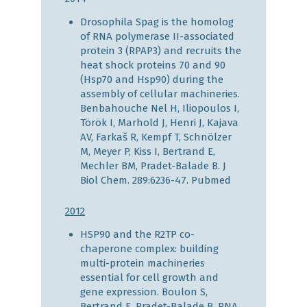
Drosophila Spag is the homolog
of RNA polymerase II-associated
protein 3 (RPAP3) and recruits the
heat shock proteins 70 and 90
(Hsp70 and Hsp90) during the
assembly of cellular machineries.
Benbahouche Nel H, Iliopoulos I,
Török I, Marhold J, Henri J, Kajava
AV, Farkaš R, Kempf T, Schnölzer
M, Meyer P, Kiss I, Bertrand E,
Mechler BM, Pradet-Balade B. J
Biol Chem. 289:6236-47.
Pubmed
2012
HSP90 and the R2TP co-
chaperone complex: building
multi-protein machineries
essential for cell growth and
gene expression. Boulon S,
Bertrand E, Pradet-Balade B. RNA