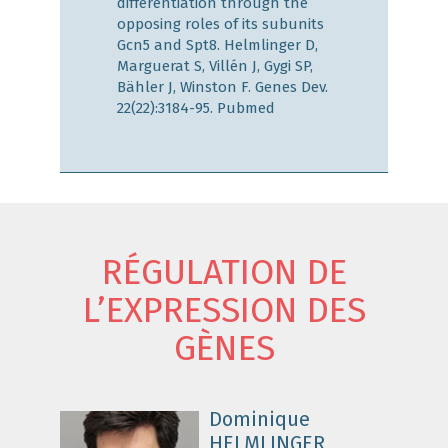
differentiation through the
opposing roles of its subunits
Gcn5 and Spt8. Helmlinger D,
Marguerat S, Villén J, Gygi SP,
Bähler J, Winston F. Genes Dev.
22(22):3184-95.
Pubmed
RÉGULATION DE
L’EXPRESSION DES
GÈNES
Dominique
HELMLINGER