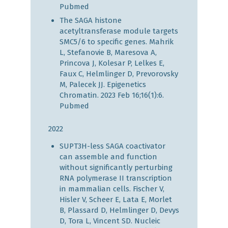
Pubmed
The SAGA histone
acetyltransferase module targets
SMC5/6 to specific genes. Mahrik
L, Stefanovie B, Maresova A,
Princova J, Kolesar P, Lelkes E,
Faux C, Helmlinger D, Prevorovsky
M, Palecek JJ. Epigenetics
Chromatin. 2023 Feb 16;16(1):6.
Pubmed
2022
SUPT3H-less SAGA coactivator
can assemble and function
without significantly perturbing
RNA polymerase II transcription
in mammalian cells. Fischer V,
Hisler V, Scheer E, Lata E, Morlet
B, Plassard D, Helmlinger D, Devys
D, Tora L, Vincent SD. Nucleic