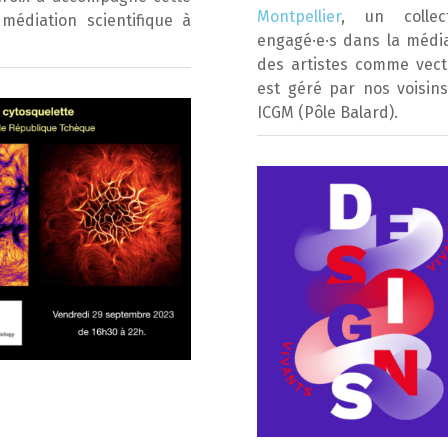
Montpellier
, un collect
édiation scientifique à
engagé·e·s dans la médiat
des artistes comme vecte
est géré par nos voisins
ICGM (Pôle Balard).