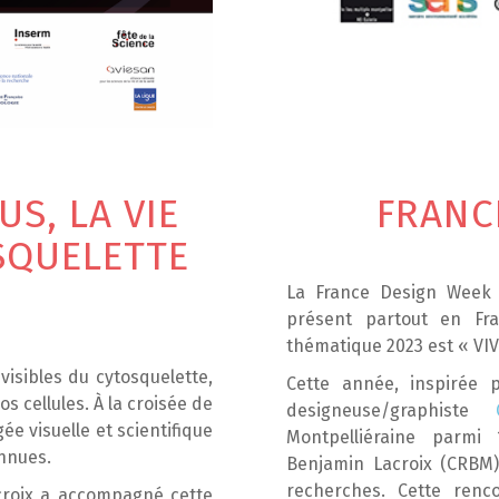
S, LA VIE
FRANC
SQUELETTE
La France Design Week 
présent partout en Fr
thématique 2023 est « VI
visibles du cytosquelette,
Cette année, inspirée
s cellules. À la croisée de
designeuse/graphiste
gée visuelle et scientifique
Montpelliéraine parmi 
nnues.
Benjamin Lacroix (CRBM)
recherches. Cette ren
croix a accompagné cette