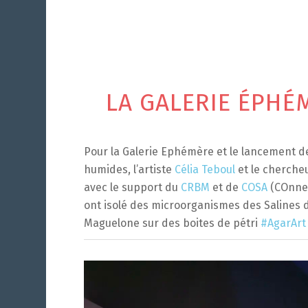
aa
LA GALERIE ÉPHÉ
Pour la Galerie Ephémère et le lancement d
humides, l’artiste
Célia Teboul
et le cherche
avec le support du
CRBM
et de
COSA
(COnnex
ont
isolé des microorganismes des Salines d
Maguelone sur des boites de pétri
#AgarArt