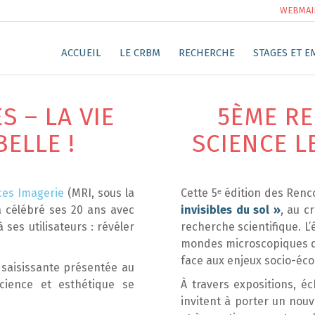
WEBMAI
ACCUEIL
LE CRBM
RECHERCHE
STAGES ET E
S – LA VIE
5ÈME RE
BELLE !
SCIENCE L
ces Imagerie
(MRI, sous la
Cette 5ᵉ édition des Ren
 a célébré ses 20 ans avec
invisibles du sol »
, au c
 ses utilisateurs : révéler
recherche scientifique. 
mondes microscopiques du 
face aux enjeux socio-éc
saisissante présentée au
cience et esthétique se
À travers expositions, éc
invitent à porter un no