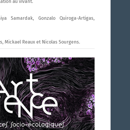
ation au vivant.
iya Samardak, Gonzalo Quiroga-Artigas,
as, Mickael Reaux et Nicolas Sourgens.