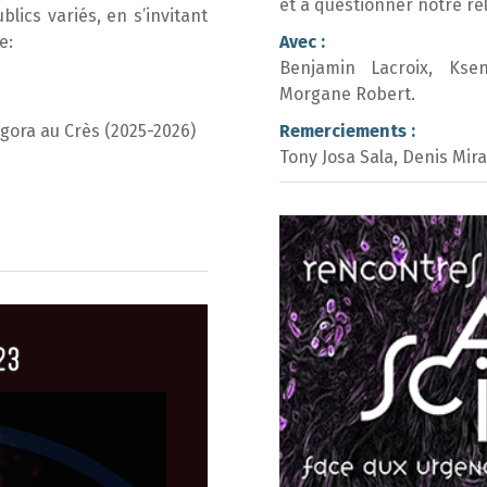
et à questionner notre rel
blics variés, en s’invitant
e:
Avec :
Benjamin Lacroix, Ksen
Morgane Robert.
’Agora au Crès (2025-2026)
Remerciements :
Tony Josa Sala, Denis Mir