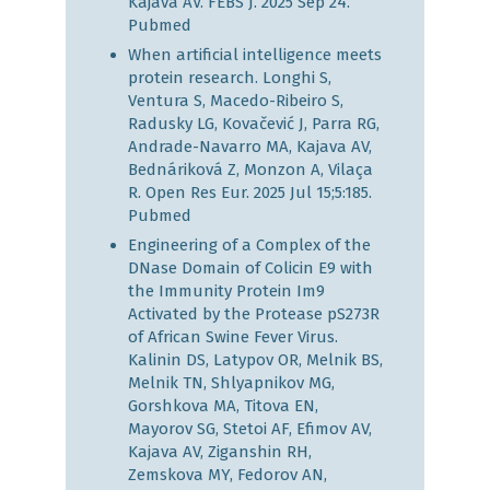
Kajava AV. FEBS J. 2025 Sep 24.
Pubmed
When artificial intelligence meets
protein research. Longhi S,
Ventura S, Macedo-Ribeiro S,
Radusky LG, Kovačević J, Parra RG,
Andrade-Navarro MA, Kajava AV,
Bednáriková Z, Monzon A, Vilaça
R. Open Res Eur. 2025 Jul 15;5:185.
Pubmed
Engineering of a Complex of the
DNase Domain of Colicin E9 with
the Immunity Protein Im9
Activated by the Protease pS273R
of African Swine Fever Virus.
Kalinin DS, Latypov OR, Melnik BS,
Melnik TN, Shlyapnikov MG,
Gorshkova MA, Titova EN,
Mayorov SG, Stetoi AF, Efimov AV,
Kajava AV, Ziganshin RH,
Zemskova MY, Fedorov AN,