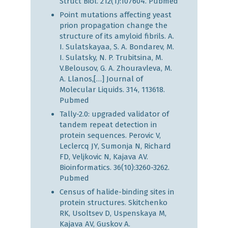
Struct Biol. 212(1):107604.
Pubmed
Point mutations affecting yeast
prion propagation change the
structure of its amyloid fibrils. A.
I. Sulatskayaa, S. A. Bondarev, M.
I. Sulatsky, N. P. Trubitsina, M.
V.Belousov, G. A. Zhouravleva, M.
A. Llanos,[…] Journal of
Molecular Liquids. 314, 113618.
Pubmed
Tally-2.0: upgraded validator of
tandem repeat detection in
protein sequences. Perovic V,
Leclercq JY, Sumonja N, Richard
FD, Veljkovic N, Kajava AV.
Bioinformatics. 36(10):3260-3262.
Pubmed
Census of halide-binding sites in
protein structures. Skitchenko
RK, Usoltsev D, Uspenskaya M,
Kajava AV, Guskov A.