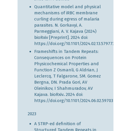
Quantitative model and physical
mechanisms of iRBC membrane
curling during egress of malaria
parasites. N. Gorkavyi, A.
Parmeggiani, A. V. Kajava (2024)
bioRxiv [Preprint]. 2024 doi:
https://doi.org/10.1101/2024.02.13.579773
Frameshifts in Tandem Repeats:
Consequences on Protein
Physicochemical Properties and
Function Z Osmanli, G Aldrian, J
Leclercq, T Falgarone, SM. Gomez
Bergna, DN. Prada Gori, AV
Oleinikov, I Shahmuradov, AV
Kajava. bioRxiv
.
2024 doi:
https://doi.org/10.1101/2024.06.02.597034
2023
A STRP-ed definition of
Structured Tandem Repeats in