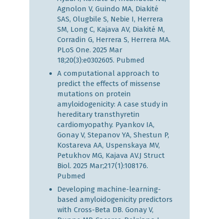
Agnolon V, Guindo MA, Diakité
SAS, Olugbile S, Nebie I, Herrera
SM, Long C, Kajava AV, Diakité M,
Corradin G, Herrera S, Herrera MA.
PLoS One. 2025 Mar
18;20(3):e0302605.
Pubmed
A computational approach to
predict the effects of missense
mutations on protein
amyloidogenicity: A case study in
hereditary transthyretin
cardiomyopathy. Pyankov IA,
Gonay V, Stepanov YA, Shestun P,
Kostareva AA, Uspenskaya MV,
Petukhov MG, Kajava AV.J Struct
Biol. 2025 Mar;217(1):108176.
Pubmed
Developing machine-learning-
based amyloidogenicity predictors
with Cross-Beta DB. Gonay V,