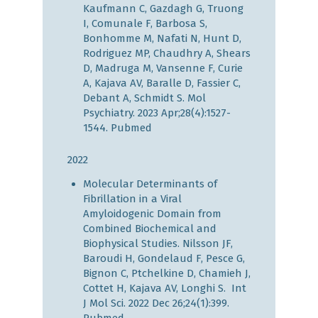
Kaufmann C, Gazdagh G, Truong
I, Comunale F, Barbosa S,
Bonhomme M, Nafati N, Hunt D,
Rodriguez MP, Chaudhry A, Shears
D, Madruga M, Vansenne F, Curie
A, Kajava AV, Baralle D, Fassier C,
Debant A, Schmidt S. Mol
Psychiatry. 2023 Apr;28(4):1527-
1544.
Pubmed
2022
Molecular Determinants of
Fibrillation in a Viral
Amyloidogenic Domain from
Combined Biochemical and
Biophysical Studies. Nilsson JF,
Baroudi H, Gondelaud F, Pesce G,
Bignon C, Ptchelkine D, Chamieh J,
Cottet H, Kajava AV, Longhi S. Int
J Mol Sci. 2022 Dec 26;24(1):399.