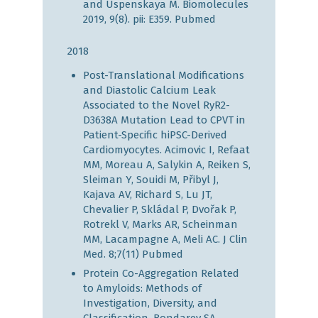
and Uspenskaya M. Biomolecules
2019, 9(8). pii: E359.
Pubmed
2018
Post-Translational Modifications
and Diastolic Calcium Leak
Associated to the Novel RyR2-
D3638A Mutation Lead to CPVT in
Patient-Specific hiPSC-Derived
Cardiomyocytes. Acimovic I, Refaat
MM, Moreau A, Salykin A, Reiken S,
Sleiman Y, Souidi M, Přibyl J,
Kajava AV, Richard S, Lu JT,
Chevalier P, Skládal P, Dvořak P,
Rotrekl V, Marks AR, Scheinman
MM, Lacampagne A, Meli AC. J Clin
Med. 8;7(11)
Pubmed
Protein Co-Aggregation Related
to Amyloids: Methods of
Investigation, Diversity, and