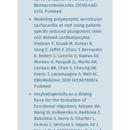
Biomacromolecules. 21(10):4302-
4312.
Pubmed
Modeling polymorphic ventricular
tachycardia at rest using patient-
specific induced pluripotent stem
cell-derived cardiomyocytes.
Sleiman Y, Souidi M, Kumar R,
Yang E, Jaffré F, Zhou T, Bernardin
A, Reiken S, Cazorla O, Kajava AV,
Moreau A, Pasquié JL, Marks AR,
Lerman BB, Chen S, Cheung JW,
Evans T, Lacampagne A, Meli AC.
EBioMedicine. 2020 Oct;60:103024.
Pubmed
Amyloidogenicity as a driving
force for the formation of
functional oligomers. Azizyan RA,
Wang W, Anikeenko A, Radkova Z,
Bakulina A, Garro A, Charlier L,
Dumas C, Ventura S, Kajava AV. J