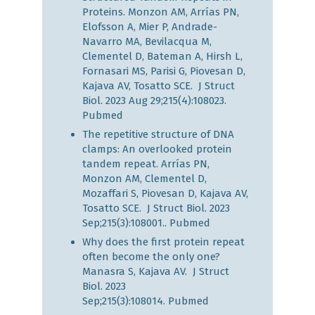
Proteins. Monzon AM, Arrías PN,
Elofsson A, Mier P, Andrade-
Navarro MA, Bevilacqua M,
Clementel D, Bateman A, Hirsh L,
Fornasari MS, Parisi G, Piovesan D,
Kajava AV, Tosatto SCE. J Struct
Biol. 2023 Aug 29;215(4):108023.
Pubmed
The repetitive structure of DNA
clamps: An overlooked protein
tandem repeat. Arrías PN,
Monzon AM, Clementel D,
Mozaffari S, Piovesan D, Kajava AV,
Tosatto SCE. J Struct Biol. 2023
Sep;215(3):108001..
Pubmed
Why does the first protein repeat
often become the only one?
Manasra S, Kajava AV. J Struct
Biol. 2023
Sep;215(3):108014.
Pubmed