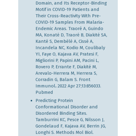
Domain, and Its Receptor-Binding
Motif in COVID-19 Patients and
Their Cross-Reactivity With Pre-
COVID-19 Samples From Malaria-
Endemic Areas. Traoré A, Guindo
MA, Konaté D, Traoré B, Diakité SA,
Kanté S, Dembélé A, Cissé A,
Incandela NC, Kodio M, Coulibaly
YI, Faye O, Kajava AV, Pratesi F,
Migliorini P, Papini AM, Pacini L,
Rovero P, Errante F, Diakité M,
Arevalo-Herrera M, Herrera S,
Corradin G, Balam S. Front
Immunol
.
2022 Apr 27;13:856033.
Pubmed
Predicting Protein
Conformational Disorder and
Disordered Binding Sites.
Tamburrini KC, Pesce G, Nilsson J,
Gondelaud F, Kajava AV, Berrin JG,
Longhi S. Methods Mol Biol.