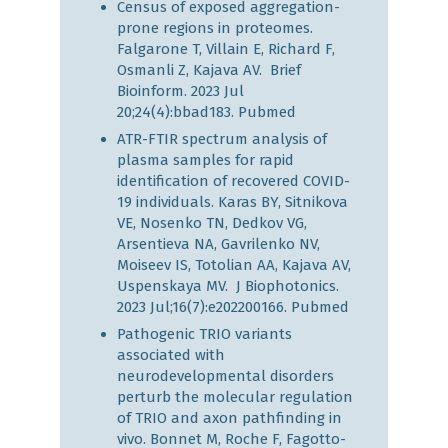
Census of exposed aggregation-
prone regions in proteomes.
Falgarone T, Villain E, Richard F,
Osmanli Z, Kajava AV. Brief
Bioinform. 2023 Jul
20;24(4):bbad183.
Pubmed
ATR-FTIR spectrum analysis of
plasma samples for rapid
identification of recovered COVID-
19 individuals. Karas BY, Sitnikova
VE, Nosenko TN, Dedkov VG,
Arsentieva NA, Gavrilenko NV,
Moiseev IS, Totolian AA, Kajava AV,
Uspenskaya MV. J Biophotonics.
2023 Jul;16(7):e202200166.
Pubmed
Pathogenic TRIO variants
associated with
neurodevelopmental disorders
perturb the molecular regulation
of TRIO and axon pathfinding in
vivo. Bonnet M, Roche F, Fagotto-