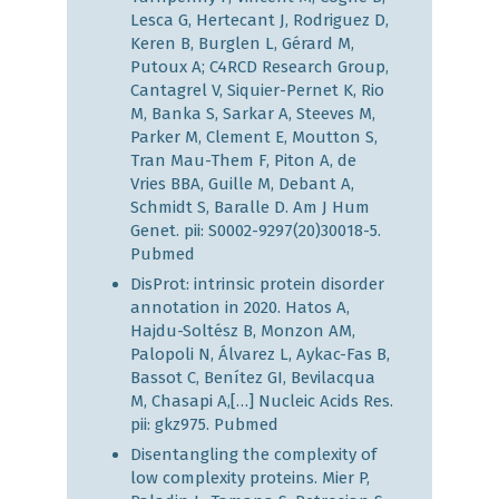
Lesca G, Hertecant J, Rodriguez D,
Keren B, Burglen L, Gérard M,
Putoux A; C4RCD Research Group,
Cantagrel V, Siquier-Pernet K, Rio
M, Banka S, Sarkar A, Steeves M,
Parker M, Clement E, Moutton S,
Tran Mau-Them F, Piton A, de
Vries BBA, Guille M, Debant A,
Schmidt S, Baralle D. Am J Hum
Genet. pii: S0002-9297(20)30018-5.
Pubmed
DisProt: intrinsic protein disorder
annotation in 2020. Hatos A,
Hajdu-Soltész B, Monzon AM,
Palopoli N, Álvarez L, Aykac-Fas B,
Bassot C, Benítez GI, Bevilacqua
M, Chasapi A,[…] Nucleic Acids Res.
pii: gkz975.
Pubmed
Disentangling the complexity of
low complexity proteins. Mier P,