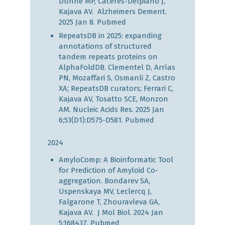
Dunne MP, Caceres-Delpiano J,
Kajava AV. Alzheimers Dement.
2025 Jan 8.
Pubmed
RepeatsDB in 2025: expanding
annotations of structured
tandem repeats proteins on
AlphaFoldDB. Clementel D, Arrías
PN, Mozaffari S, Osmanli Z, Castro
XA; RepeatsDB curators; Ferrari C,
Kajava AV, Tosatto SCE, Monzon
AM. Nucleic Acids Res. 2025 Jan
6;53(D1):D575-D581.
Pubmed
2024
AmyloComp: A Bioinformatic Tool
for Prediction of Amyloid Co-
aggregation. Bondarev SA,
Uspenskaya MV, Leclercq J,
Falgarone T, Zhouravleva GA,
Kajava AV. J Mol Biol. 2024 Jan
5:168437.
Pubmed