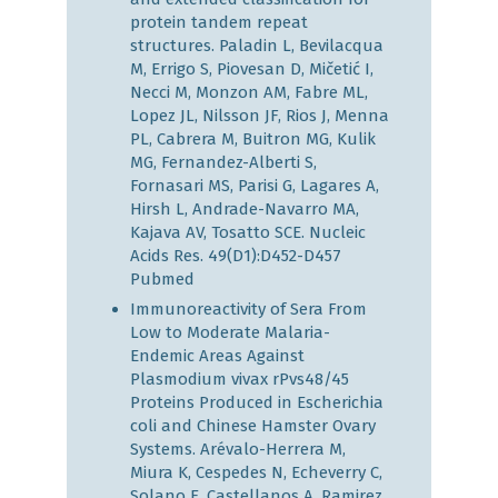
protein tandem repeat
structures. Paladin L, Bevilacqua
M, Errigo S, Piovesan D, Mičetić I,
Necci M, Monzon AM, Fabre ML,
Lopez JL, Nilsson JF, Rios J, Menna
PL, Cabrera M, Buitron MG, Kulik
MG, Fernandez-Alberti S,
Fornasari MS, Parisi G, Lagares A,
Hirsh L, Andrade-Navarro MA,
Kajava AV, Tosatto SCE. Nucleic
Acids Res. 49(D1):D452-D457
Pubmed
Immunoreactivity of Sera From
Low to Moderate Malaria-
Endemic Areas Against
Plasmodium vivax rPvs48/45
Proteins Produced in Escherichia
coli and Chinese Hamster Ovary
Systems. Arévalo-Herrera M,
Miura K, Cespedes N, Echeverry C,
Solano E, Castellanos A, Ramirez