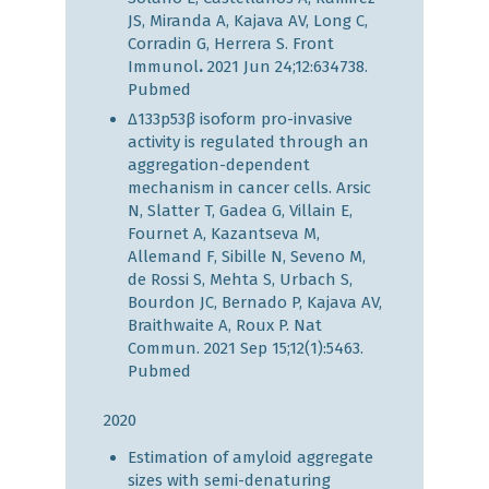
JS, Miranda A, Kajava AV, Long C,
Corradin G, Herrera S. Front
Immunol
.
2021 Jun 24;12:634738.
Pubmed
Δ133p53β isoform pro-invasive
activity is regulated through an
aggregation-dependent
mechanism in cancer cells. Arsic
N, Slatter T, Gadea G, Villain E,
Fournet A, Kazantseva M,
Allemand F, Sibille N, Seveno M,
de Rossi S, Mehta S, Urbach S,
Bourdon JC, Bernado P, Kajava AV,
Braithwaite A, Roux P. Nat
Commun. 2021 Sep 15;12(1):5463.
Pubmed
2020
Estimation of amyloid aggregate
sizes with semi-denaturing