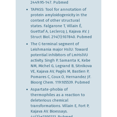
2449:95-147.
Pubmed
TAPASS: Tool for annotation of
protein amyloidogenicity in the
context of other structural
states. Falgarone T, Villain É,
Guettaf A, Leclercq J, Kajava AV. J
Struct Biol. 214(1):107840.
Pubmed
The C-terminal segment of
Leishmania major HslU: Toward
potential inhibitors of LmHslVU
activity. Singh P, Samanta K, Kebe
NM, Michel G, Legrand B, Sitnikova
VE, Kajava AV, Pagès M, Bastien P,
Pomares C, Coux O, Hernandez JF.
Bioorg Chem. 119:105539.
Pubmed
Aspartate-phobia of
thermophiles as a reaction to
deleterious chemical
transformations. Villain E, Fort P,
Kajava AV. Bioessays.
44(1):e2100213.
Pubmed