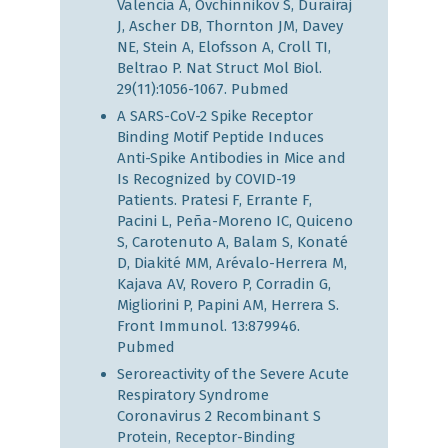
Valencia A, Ovchinnikov S, Durairaj
J, Ascher DB, Thornton JM, Davey
NE, Stein A, Elofsson A, Croll TI,
Beltrao P. Nat Struct Mol Biol.
29(11):1056-1067.
Pubmed
A SARS-CoV-2 Spike Receptor
Binding Motif Peptide Induces
Anti-Spike Antibodies in Mice and
Is Recognized by COVID-19
Patients. Pratesi F, Errante F,
Pacini L, Peña-Moreno IC, Quiceno
S, Carotenuto A, Balam S, Konaté
D, Diakité MM, Arévalo-Herrera M,
Kajava AV, Rovero P, Corradin G,
Migliorini P, Papini AM, Herrera S.
Front Immunol. 13:879946.
Pubmed
Seroreactivity of the Severe Acute
Respiratory Syndrome
Coronavirus 2 Recombinant S
Protein, Receptor-Binding