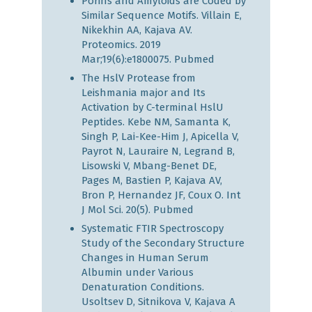
Porins and Amyloids are Coded by
Similar Sequence Motifs. Villain E,
Nikekhin AA, Kajava AV.
Proteomics. 2019
Mar;19(6):e1800075.
Pubmed
The HslV Protease from
Leishmania major and Its
Activation by C-terminal HslU
Peptides. Kebe NM, Samanta K,
Singh P, Lai-Kee-Him J, Apicella V,
Payrot N, Lauraire N, Legrand B,
Lisowski V, Mbang-Benet DE,
Pages M, Bastien P, Kajava AV,
Bron P, Hernandez JF, Coux O. Int
J Mol Sci. 20(5).
Pubmed
Systematic FTIR Spectroscopy
Study of the Secondary Structure
Changes in Human Serum
Albumin under Various
Denaturation Conditions.
Usoltsev D, Sitnikova V, Kajava A