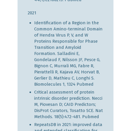
2021
Identification of a Region in the
Common Amino-terminal Domain
of Hendra Virus P, V, and W
Proteins Responsible for Phase
Transition and Amyloid
Formation. Salladini E,
Gondelaud F, Nilsson JF, Pesce G,
Bignon C, Murrali MG, Fabre R,
Pierattelli R, Kajava AV, Horvat B,
Gerlier D, Mathieu C, Longhi S.
Biomolecules 1, 1324
Pubmed
Critical assessment of protein
intrinsic disorder prediction. Necci
M, Piovesan D; CAID Predictors;
DisProt Curators, Tosatto SCE. Nat
Methods. 18(5):472-481.
Pubmed
RepeatsDB in 2021: improved data
and extended classification for