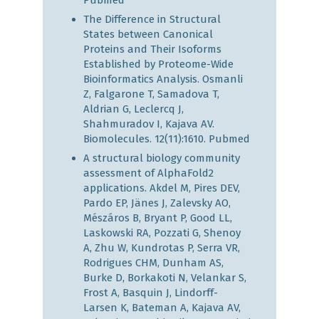
Pubmed
The Difference in Structural
States between Canonical
Proteins and Their Isoforms
Established by Proteome-Wide
Bioinformatics Analysis. Osmanli
Z, Falgarone T, Samadova T,
Aldrian G, Leclercq J,
Shahmuradov I, Kajava AV.
Biomolecules. 12(11):1610.
Pubmed
A structural biology community
assessment of AlphaFold2
applications. Akdel M, Pires DEV,
Pardo EP, Jänes J, Zalevsky AO,
Mészáros B, Bryant P, Good LL,
Laskowski RA, Pozzati G, Shenoy
A, Zhu W, Kundrotas P, Serra VR,
Rodrigues CHM, Dunham AS,
Burke D, Borkakoti N, Velankar S,
Frost A, Basquin J, Lindorff-
Larsen K, Bateman A, Kajava AV,