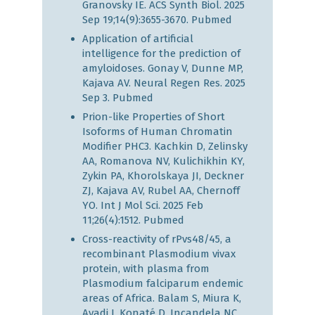
Granovsky IE. ACS Synth Biol. 2025
Sep 19;14(9):3655-3670.
Pubmed
Application of artificial
intelligence for the prediction of
amyloidoses. Gonay V, Dunne MP,
Kajava AV. Neural Regen Res. 2025
Sep 3.
Pubmed
Prion-like Properties of Short
Isoforms of Human Chromatin
Modifier PHC3. Kachkin D, Zelinsky
AA, Romanova NV, Kulichikhin KY,
Zykin PA, Khorolskaya JI, Deckner
ZJ, Kajava AV, Rubel AA, Chernoff
YO. Int J Mol Sci. 2025 Feb
11;26(4):1512.
Pubmed
Cross-reactivity of rPvs48/45, a
recombinant Plasmodium vivax
protein, with plasma from
Plasmodium falciparum endemic
areas of Africa. Balam S, Miura K,
Ayadi I, Konaté D, Incandela NC,