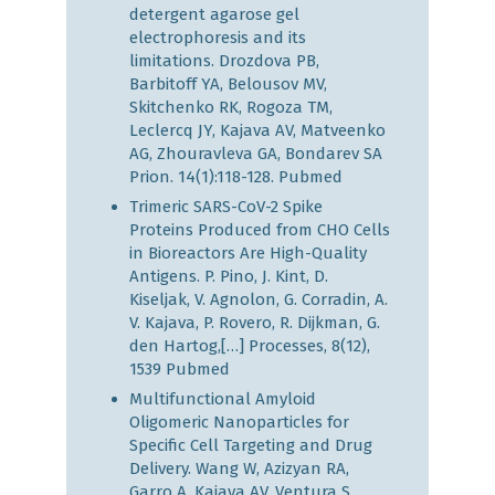
detergent agarose gel
electrophoresis and its
limitations. Drozdova PB,
Barbitoff YA, Belousov MV,
Skitchenko RK, Rogoza TM,
Leclercq JY, Kajava AV, Matveenko
AG, Zhouravleva GA, Bondarev SA
Prion. 14(1):118-128.
Pubmed
Trimeric SARS-CoV-2 Spike
Proteins Produced from CHO Cells
in Bioreactors Are High-Quality
Antigens. P. Pino, J. Kint, D.
Kiseljak, V. Agnolon, G. Corradin, A.
V. Kajava, P. Rovero, R. Dijkman, G.
den Hartog,[…] Processes, 8(12),
1539
Pubmed
Multifunctional Amyloid
Oligomeric Nanoparticles for
Specific Cell Targeting and Drug
Delivery. Wang W, Azizyan RA,
Garro A, Kajava AV, Ventura S.