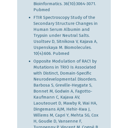
Bioinformatics. 36(10):3064-3071.
Pubmed
FTIR Spectroscopy Study of the
Secondary Structure Changes in
Human Serum Albumin and
Trypsin under Neutral Salts.
Usoltsev D, Sitnikova V, Kajava A,
Uspenskaya M. Biomolecules.
10(4):606.
Pubmed
Opposite Modulation of RAC1 by
Mutations in TRIO Is Associated
with Distinct, Domain-Specific
Neurodevelopmental Disorders.
Barbosa S, Greville-Heygate S,
Bonnet M, Godwin A, Fagotto-
Kaufmann C, Kajava AV,
Laouteouet D, Mawby R, Wai HA,
Dingemans AJM, Hehir-Kwa J,
Willems M, Capri Y, Mehta SG, Cox
H, Goudie D, Vansenne F,
Turnpenny P, Vincent M, Cogné B,