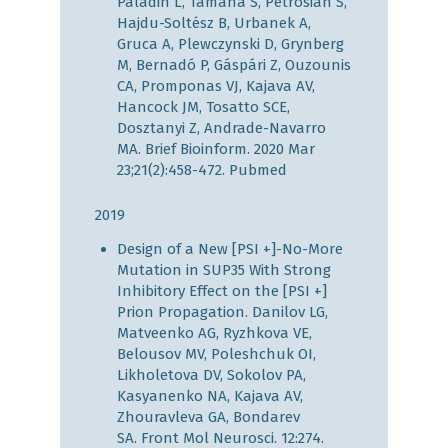
Paladin L, Tamana S, Petrosian S,
Hajdu-Soltész B, Urbanek A,
Gruca A, Plewczynski D, Grynberg
M, Bernadó P, Gáspári Z, Ouzounis
CA, Promponas VJ, Kajava AV,
Hancock JM, Tosatto SCE,
Dosztanyi Z, Andrade-Navarro
MA. Brief Bioinform. 2020 Mar
23;21(2):458-472.
Pubmed
2019
Design of a New [PSI +]-No-More
Mutation in SUP35 With Strong
Inhibitory Effect on the [PSI +]
Prion Propagation. Danilov LG,
Matveenko AG, Ryzhkova VE,
Belousov MV, Poleshchuk OI,
Likholetova DV, Sokolov PA,
Kasyanenko NA, Kajava AV,
Zhouravleva GA, Bondarev
SA. Front Mol Neurosci. 12:274.