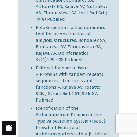
Classification. Bondarev SA,
Antonets KS, Kajava AV, Nizhnikov
AA, Zhouravleva GA. Int J Mol Sci. ;
19(8)
Pubmed
BetaSerpentine: a bioinformatics
tool for reconstruction of
amyloid structures. Bondarev SA,
Bondareva OV, Zhouravleva GA,
Kajava AV. Bioinformatics.
34(4):599-608
Pubmed
Editorial for special issue
« Proteins with tandem repeats:
sequences, structures and
functions ». Kajava AV, Tosatto
SCE. J Struct Biol. 201(2):86-87.
Pubmed
Identification of the
Autochaperone Domain in the
Type Va Secretion System (T5aSS):
Prevalent Feature of
Autotransporters with a β-Helical