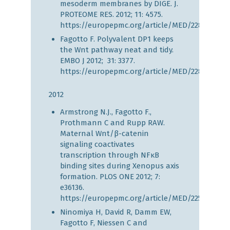
mesoderm membranes by DIGE. J.
PROTEOME RES. 2012; 11: 4575.
https://europepmc.org/article/MED/22852788
Fagotto F. Polyvalent DP1 keeps
the Wnt pathway neat and tidy.
EMBO J 2012; 31: 3377.
https://europepmc.org/article/MED/22842783
2012
Armstrong N.J., Fagotto F.,
Prothmann C and Rupp RAW.
Maternal Wnt/β-catenin
signaling coactivates
transcription through NFκB
binding sites during Xenopus axis
formation. PLOS ONE 2012; 7:
e36136.
https://europepmc.org/article/MED/22590521
Ninomiya H, David R, Damm EW,
Fagotto F, Niessen C and