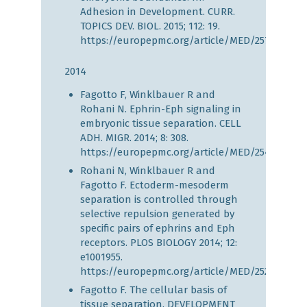
Adhesion in Development. CURR.
TOPICS DEV. BIOL. 2015; 112: 19.
https://europepmc.org/article/MED/25733137
2014
Fagotto F, Winklbauer R and
Rohani N. Ephrin-Eph signaling in
embryonic tissue separation. CELL
ADH. MIGR. 2014; 8: 308.
https://europepmc.org/article/MED/25482630
Rohani N, Winklbauer R and
Fagotto F. Ectoderm-mesoderm
separation is controlled through
selective repulsion generated by
specific pairs of ephrins and Eph
receptors. PLOS BIOLOGY 2014; 12:
e1001955.
https://europepmc.org/article/MED/25247423
Fagotto F. The cellular basis of
tissue separation. DEVELOPMENT