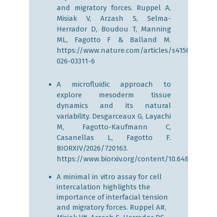
and migratory forces. Ruppel A,
Misiak V, Arzash S, Selma-
Herrador D, Boudou T, Manning
ML, Fagotto F & Balland M.
https://www.nature.com/articles/s41567-
026-03311-6
A microfluidic approach to
explore mesoderm tissue
dynamics and its natural
variability. Desgarceaux G, Layachi
M, Fagotto-Kaufmann C,
Casanellas L, Fagotto F.
BIORXIV/2026/720163.
https://www.biorxiv.org/content/10.64898/2026.
A minimal in vitro assay for cell
intercalation highlights the
importance of interfacial tension
and migratory forces. Ruppel A#,