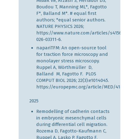
Misiak V#, Arzash S, Herrador DS,
Boudou T, Manning ML*, Fagotto
F*, Balland M*. # equal first
authors; *equal senior authors.
NATURE PHYSICS 2026;
https://www.nature.com/articles/s41567-
026-03311-6
.
napariTFM: An open-source tool
for traction force microscopy and
monolayer stress microscopy.
Ruppel A, Wörthmüller D,
Balland M, Fagotto F. PLOS
COMPUT BIOL 2026; 22(3):e1014045.
https://europepmc.org/article/MED/41838962
2025
Remodelling of cadherin contacts
in embryonic mesenchymal cells
during differential cell migration.
Rozema D, Fagotto-Kaufmann C,
Ruppel A, Lasko P, Fagotto F.