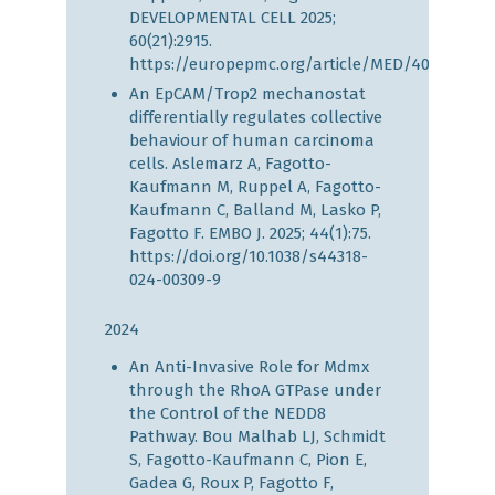
DEVELOPMENTAL CELL 2025;
60(21):2915.
https://europepmc.org/article/MED/40614715
An EpCAM/Trop2 mechanostat
differentially regulates collective
behaviour of human carcinoma
cells. Aslemarz A, Fagotto-
Kaufmann M, Ruppel A, Fagotto-
Kaufmann C, Balland M, Lasko P,
Fagotto F. EMBO J. 2025; 44(1):75.
https://doi.org/10.1038/s44318-
024-00309-9
2024
An Anti-Invasive Role for Mdmx
through the RhoA GTPase under
the Control of the NEDD8
Pathway. Bou Malhab LJ, Schmidt
S, Fagotto-Kaufmann C, Pion E,
Gadea G, Roux P, Fagotto F,