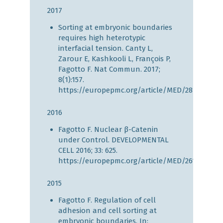
2017
Sorting at embryonic boundaries
requires high heterotypic
interfacial tension. Canty L,
Zarour E, Kashkooli L, François P,
Fagotto F. Nat Commun. 2017;
8(1):157.
https://europepmc.org/article/MED/28761157
2016
Fagotto F. Nuclear β-Catenin
under Control. DEVELOPMENTAL
CELL 2016; 33: 625.
https://europepmc.org/article/MED/26102597
2015
Fagotto F. Regulation of cell
adhesion and cell sorting at
embryonic boundaries. In: