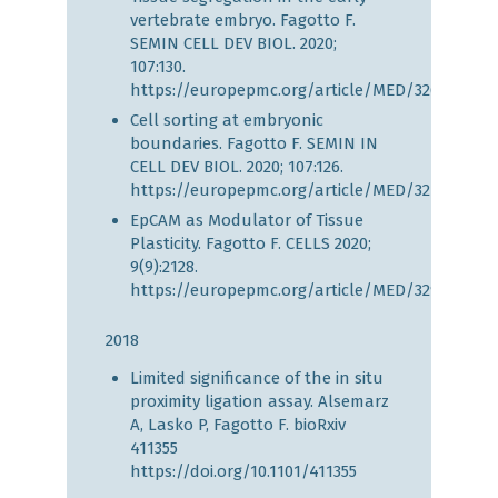
vertebrate embryo. Fagotto F.
SEMIN CELL DEV BIOL. 2020;
107:130.
https://europepmc.org/article/MED/32600961
Cell sorting at embryonic
boundaries. Fagotto F. SEMIN IN
CELL DEV BIOL. 2020; 107:126.
https://europepmc.org/article/MED/32713685
EpCAM as Modulator of Tissue
Plasticity. Fagotto F. CELLS 2020;
9(9):2128.
https://europepmc.org/article/MED/32961790
2018
Limited significance of the in situ
proximity ligation assay. Alsemarz
A, Lasko P, Fagotto F. bioRxiv
411355
https://doi.org/10.1101/411355