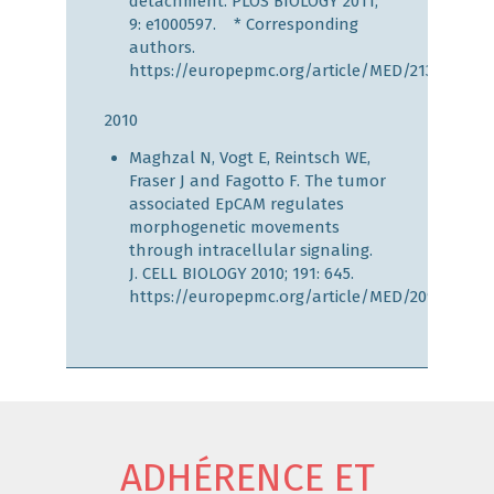
detachment. PLOS BIOLOGY 2011;
9: e1000597. * Corresponding
authors.
https://europepmc.org/article/MED/21390298
2010
Maghzal N, Vogt E, Reintsch WE,
Fraser J and Fagotto F. The tumor
associated EpCAM regulates
morphogenetic movements
through intracellular signaling.
J. CELL BIOLOGY 2010; 191: 645.
https://europepmc.org/article/MED/20974811
ADHÉRENCE ET