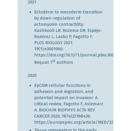
2021
Ectoderm to mesoderm transition
by down-regulation of
actomyosin contractility.
Kashkooli L#, Rozema D#, Espejo-
Ramirez L, Lasko P, Fagotto F.
PLOS BIOLOGY 2021;
19(1):e3001060.
https://doi.org/10.1371/journal.pbio.3001060
st
#equal 1
authors
2020
EpCAM cellular functions in
adhesion and migration, and
potential impact on invasion: A
critical review. Fagotto F, Aslemarz
A. BIOCHIM BIOPHYS ACTA REV
CANCER 2020; 1874(2):188436.
https://europepmc.org/article/MED/32976980
Tissue segregation in the early