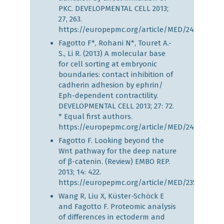
PKC. DEVELOPMENTAL CELL 2013;
27, 263.
https://europepmc.org/article/MED/24183651
Fagotto F*, Rohani N*, Touret A.-
S., Li R. (2013) A molecular base
for cell sorting at embryonic
boundaries: contact inhibition of
cadherin adhesion by ephrin/
Eph-dependent contractility.
DEVELOPMENTAL CELL 2013; 27: 72.
* Equal first authors.
https://europepmc.org/article/MED/24094740
Fagotto F. Looking beyond the
Wnt pathway for the deep nature
of β-catenin. (Review) EMBO REP.
2013; 14: 422.
https://europepmc.org/article/MED/23598517
Wang R, Liu X, Küster-Schöck E
and Fagotto F. Proteomic analysis
of differences in ectoderm and