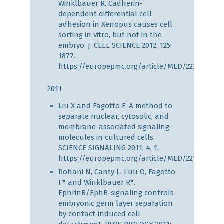
Winklbauer R. Cadherin-
dependent differential cell
adhesion in Xenopus causes cell
sorting in vitro, but not in the
embryo. J. CELL SCIENCE 2012; 125:
1877.
https://europepmc.org/article/MED/22328523
2011
Liu X and Fagotto F. A method to
separate nuclear, cytosolic, and
membrane-associated signaling
molecules in cultured cells.
SCIENCE SIGNALING 2011; 4: 1.
https://europepmc.org/article/MED/22169476
Rohani N, Canty L, Luu O, Fagotto
F* and Winklbauer R*.
EphrinB/EphB-signaling controls
embryonic germ layer separation
by contact-induced cell