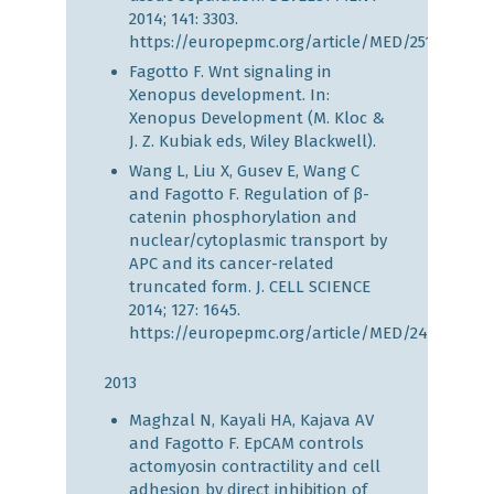
2014; 141: 3303.
https://europepmc.org/article/MED/25139853
Fagotto F. Wnt signaling in
Xenopus development. In:
Xenopus Development (M. Kloc &
J. Z. Kubiak eds, Wiley Blackwell).
Wang L, Liu X, Gusev E, Wang C
and Fagotto F. Regulation of β-
catenin phosphorylation and
nuclear/cytoplasmic transport by
APC and its cancer-related
truncated form. J. CELL SCIENCE
2014; 127: 1645.
https://europepmc.org/article/MED/24496450
2013
Maghzal N, Kayali HA, Kajava AV
and Fagotto F. EpCAM controls
actomyosin contractility and cell
adhesion by direct inhibition of