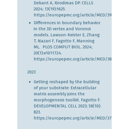
Debant A, Xirodimas DP. CELLS
2024; 13(19):1625.
https://europepmc.org/article/MED/39404389
Differences in boundary behavior
in the 3D vertex and Voronoi
models. Lawson-Keister E, Zhang
T, Nazari F, Fagotto F, Manning
ML. PLOS COMPUT BIOL. 2024;
20(1):e1011724.
https://europepmc.org/article/MED/38181065
2023
Getting reshaped by the building
of your substrate: Extracellular
matrix assembly joins the
morphogenesis toolkit. Fagotto F.
DEVELOPMENTAL CELL 2023; 58(10):
823.
https://europepmc.org/article/MED/37220739