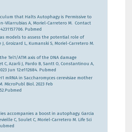
culum that Halts Autophagy is Permissive to
án-Vilarrubias A, Moriel-Carretero M. Contact
64231157706.
Pubmed
s models to assess the potential role of
J, Groizard L, Kumanski S, Moriel-Carretero M.
 the Tel1/ATM axis of the DNA damage
t C, Azarli J, Pardo B, Santt O, Constantinou A,
2023 Jun 12:e112684.
Pubmed
H1
mRNA in
Saccharomyces cerevisiae
mother
M. MicroPubl Biol. 2023 Feb
52.
Pubmed
dies accompanies a boost in autophagy. Garcia
ieille C, Soulet C, Moriel-Carretero M. Life Sci
Pubmed