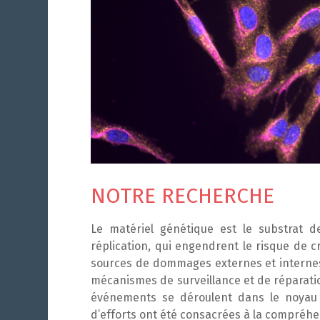
NOTRE RECHERCHE
Le matériel génétique est le substrat de
réplication, qui engendrent le risque de c
sources de dommages externes et internes.
mécanismes de surveillance et de réparatio
événements se déroulent dans le noyau 
d’efforts ont été consacrées à la compréh