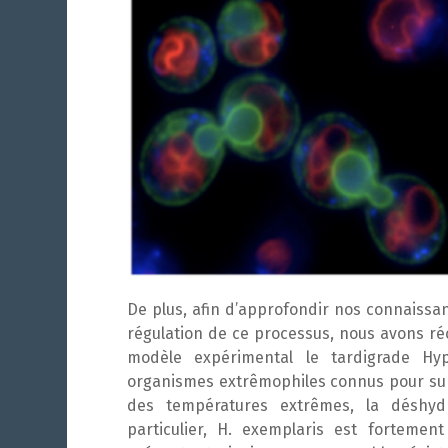
De plus, afin d’approfondir nos connaissa
régulation de ce processus, nous avons ré
modèle expérimental le tardigrade
Hyp
organismes extrêmophiles connus pour sup
des températures extrêmes, la déshydra
particulier,
H. exemplaris
est fortement r