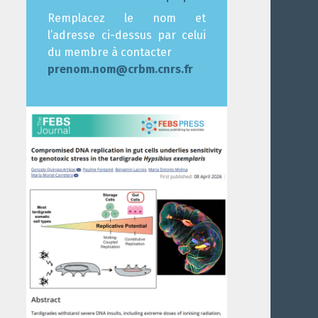
Remplacez le nom et
l’adresse ci-dessus par celui
du membre à contacter
prenom.nom@crbm.cnrs.fr