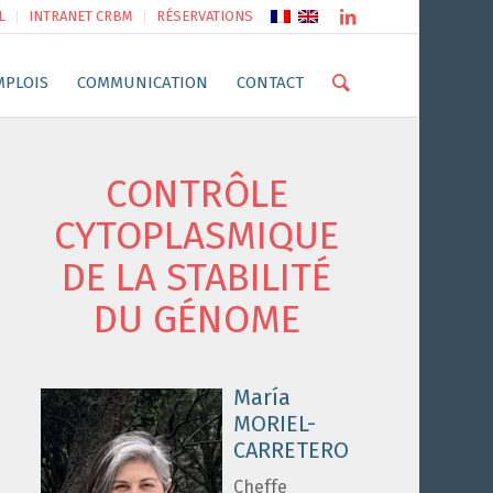
L
INTRANET CRBM
RÉSERVATIONS
MPLOIS
COMMUNICATION
CONTACT
CONTRÔLE
CYTOPLASMIQUE
DE LA STABILITÉ
DU GÉNOME
María
MORIEL-
CARRETERO
Cheffe