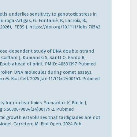
ls underlies sensitivity to genotoxic stress in
roga-Artigas, G., Fontanié, P., Lacroix, B.,
(2026), FEBS J.
https://doi.org/10.1111/febs.70542
dose-dependent study of DNA double-strand
Coiffard J, Kumanski S, Santt O, Pardo B,
. Epub ahead of print. PMID: 40631397
Pubmed
of broken DNA molecules during comet assays.
o M. Biol Cell. 2025 Jan;117(1):e2400141.
Pubmed
ty for nuclear lipids. Samardak K, Bâcle J,
ug 5:S0300-9084(24)00179-2.
Pubmed
atic growth establishes that tardigrades are not
Moriel-Carretero M. Biol Open. 2024 Feb