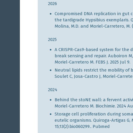
2026
Compromised DNA replication in gut cel
the tardigrade Hypsibius exemplaris. Qui
Molina, M.D. and Moriel-Carretero, M. 
2025
A CRISPR-Cas9-based system for the 
break sensing and repair. Auboiron M, 
Moriel-Carretero M. FEBS J. 2025 Jul 9
Neutral lipids restrict the mobility 
Soulet C, Josa-Castro J, Moriel-Carreter
2024
Behind the stoNE wall: a fervent activi
Moriel-Carretero M. Biochimie. 2024 A
Storage cell proliferation during som
eutelic organisms. Quiroga-Artigas G, 
15;13(2):bio060299..
Pubmed