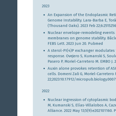
2023
An Expansion of the Endoplasmic Reti
Genome Instability. Lara-Barba E, Tor
(Thousand Oaks). 2023 Feb 22;6:251525
Nuclear envelope-remodeling events a
membranes on genome stability. Bâcle 
FEBS Lett. 2023 Jun 20.
Pubmed
A sterol-PI(4)P exchanger modulates
response. Ovejero S, Kumanski S, Soule
Pasero P, Moriel-Carretero M. EMBO J. 
Auxin alone provokes retention of
AS
cells. Domeni Zali G, Moriel-Carretero 
22;2023:10.17912/micropub.biology.0007
2022
Nuclear ingression of cytoplasmic bo
M, Kumanski S, Elías-Villalobos A, Cazev
Alliance. 2022 May 13;5(9):e202101160.